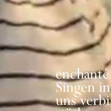
enchanté
Singen in
uns verb