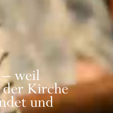
 – weil
 der Kirche
indet und